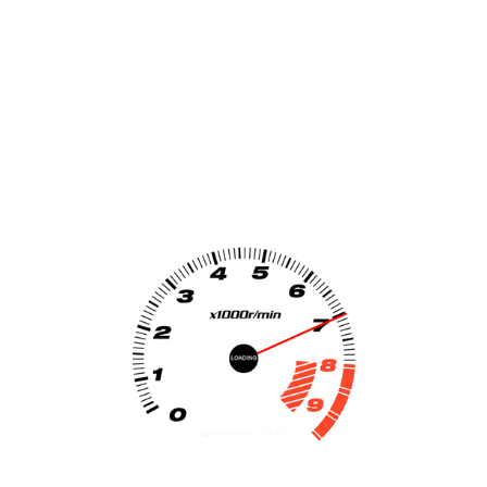
Vespa LX 50 2 Takt Scooter Windscherm...
€
1099
Toevoegen aan
winkelwagen