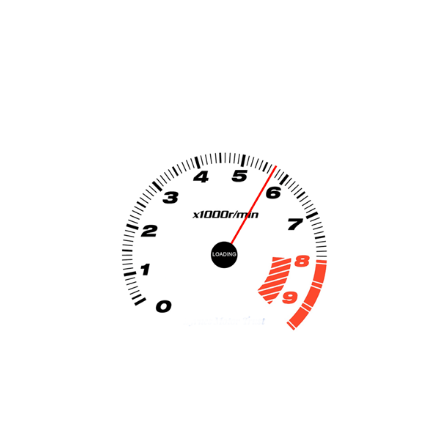
Yadea E10 45km Elektrische Scooter NI...
€
1999
Toevoegen aan
winkelwagen