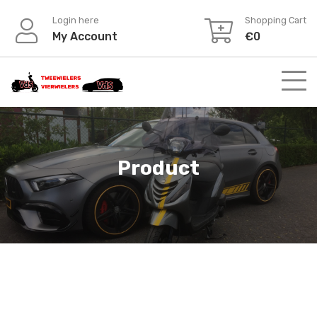
Skip
Login here
Shopping Cart
to
My Account
€
0
content
Product