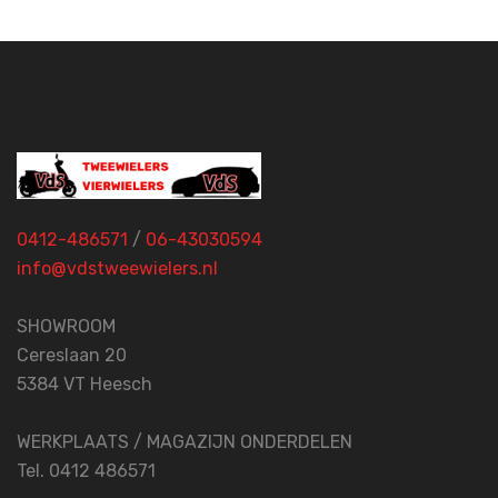
0412-486571
/
06-43030594
info@vdstweewielers.nl
SHOWROOM
Cereslaan 20
5384 VT Heesch
WERKPLAATS / MAGAZIJN ONDERDELEN
Tel. 0412 486571